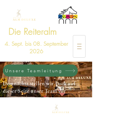
Die Reiteralm
4. Sept. bis 08. September
2026
Unsere Teamleitung
Demnächst stellen wir Euch auf
dieser Seite unser Team vor
Kontakt
Event-Deluxe GmbH
Telefon: +49 7142 / 999 80 70
Fax: +49 7142 / 999 80 66